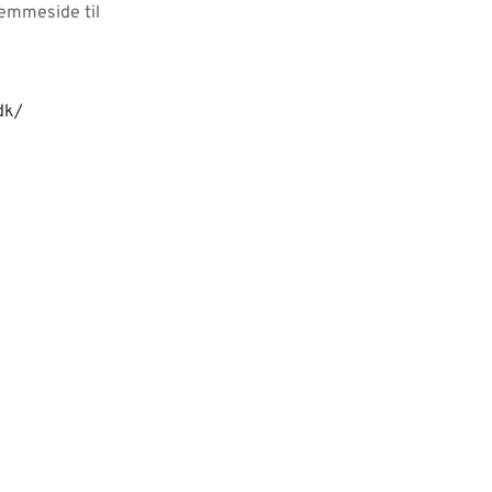
hjemmeside til
dk/