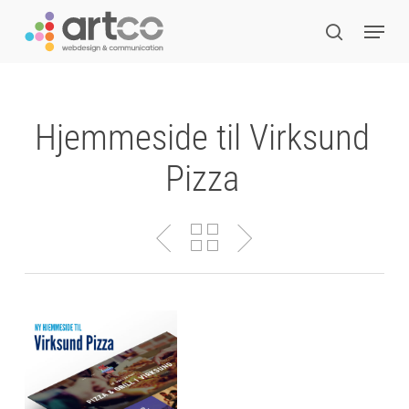
Skip
Menu
to
search
main
content
Hjemmeside til Virksund
Pizza